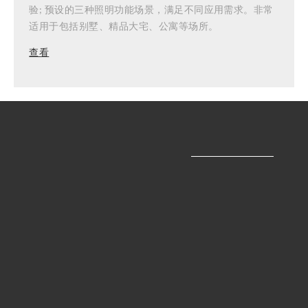
验; 预设的三种照明功能场景，满足不同应用需求。非常
适用于包括别墅、精品大宅、公寓等场所。
查看
产品中心
家居空间
产品目录
渠道信息
关于我们
dweled 微信公众号
华格中国