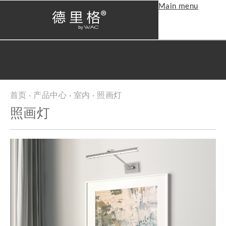
Main menu
首页
·
产品中心
·
室内
· 照画灯
当前位置
照画灯