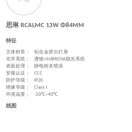
思琳 RCALMC 13W Φ84MM
特征
主体材质：	铝合金挤出灯身

光学系统：	透镜+SUBROSA隐光系统

表面处理：	静电粉末喷涂

安规认证：	CCC

防护等级：	IP20

绝缘等级：	Class I

线图