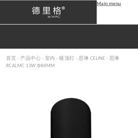
Main menu
首页
·
产品中心
·
室内
·
吸顶灯
·
思琳 CELINE
· 思琳
当前位置
RCALMC 13W Φ84MM